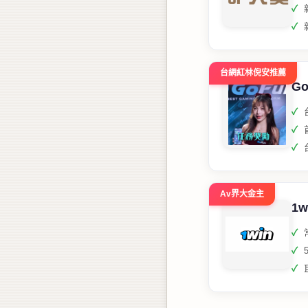
台網紅林倪安推薦
G
Av界大金主
1