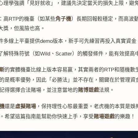
心理學強調「見好就收」，建議先決定當天的損失上限，避
：高RTP的機臺（如某些
角子機
）長期回報較穩定，而高波
大獎，但風險也高。
許多線上平臺提供demo版本，新手可先練習再投入真實資金
了解特殊符號（如Wild、Scatter）的觸發條件，能有效提
斯
的實體機臺比線上版本容易贏，其實兩者的RTP和隨機數
的是概率優勢，因此「必勝法」並不存在，關鍵在於管理資
記得選擇合法賭場，並注意當地的
賭博遊戲
法規。
機
還是
虛擬賭場
，保持理性心態最重要。老虎機的本質是娛
。希望這篇指南能幫助你快速上手，享受
賭場遊戲
的樂趣！