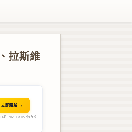
、拉斯維
立即體驗 →
: 2026-08-05 *仍有效