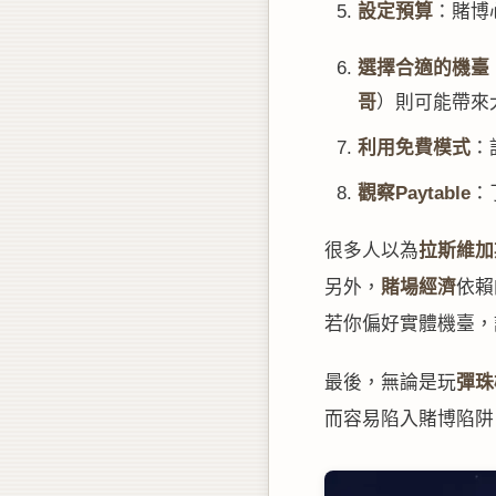
設定預算
：賭博
選擇合適的機臺
哥
）則可能帶來
利用免費模式
：
觀察Paytable
：
很多人以為
拉斯維加
另外，
賭場經濟
依賴
若你偏好實體機臺，
最後，無論是玩
彈珠
而容易陷入賭博陷阱