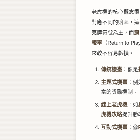
老虎機的核心概念很
對應不同的賠率，這
克牌符號為主，而
瘋
報率
（Return t
來較不容易虧損。
傳統機臺
：像是
主題式機臺
：例
富的獎勵機制。
線上老虎機
：如
虎機攻略
提升勝
互動式機臺
：像