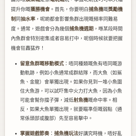
提升你嘅
獲勝機會
。首先，你要明白
捕魚機
嘅
獎勵機
制
同
抽水率
，呢啲都會影響魚群出現嘅頻率同難易
度。通常，遊戲會分為幾個
捕魚機週期
，喺某段時間
內魚群會特別密集或者容易打中，呢個時候就要把握
機會狂轟猛炸！
留意魚群嘅移動模式
：唔同種類嘅魚有唔同嘅游
動軌跡，例如小魚通常成群結隊，而大魚（如鯊
魚、金龍）會單獨出現。如果你見到一堆小魚圍
住大魚游，可以試吓集中火力打大魚，因為小魚
可能會幫你擋子彈，減低
射魚機
嘅命中率。相
反，如果大魚單獨出現，就要瞄準佢嘅弱點（通
常係頭部或腹部）先至容易擊中。
掌握遊戲節奏
：
捕魚機玩法
好講究時機，唔好亂