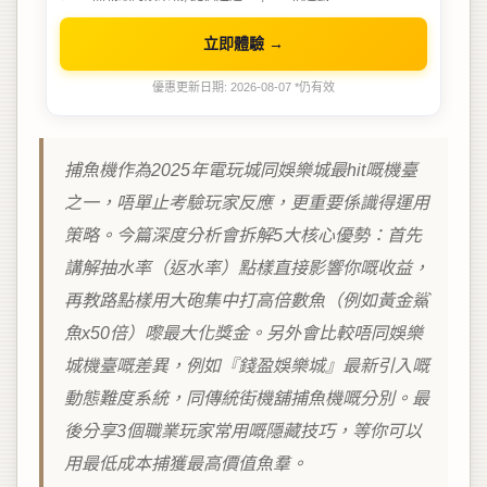
立即體驗 →
優惠更新日期: 2026-08-07 *仍有效
捕魚機作為2025年電玩城同娛樂城最hit嘅機臺
之一，唔單止考驗玩家反應，更重要係識得運用
策略。今篇深度分析會拆解5大核心優勢：首先
講解抽水率（返水率）點樣直接影響你嘅收益，
再教路點樣用大砲集中打高倍數魚（例如黃金鯊
魚x50倍）嚟最大化獎金。另外會比較唔同娛樂
城機臺嘅差異，例如『錢盈娛樂城』最新引入嘅
動態難度系統，同傳統街機舖捕魚機嘅分別。最
後分享3個職業玩家常用嘅隱藏技巧，等你可以
用最低成本捕獲最高價值魚羣。