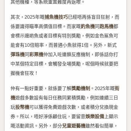
其他機種，等系統重置難度再返嚟。
其次，2025年嘅
捕魚機技巧
已經唔再係盲目狂射，而
係要識得瞄準高價值目標。而家嘅
釣魚機
同
跑馬機
都
會標示邊啲魚或者目標有特別獎勵，例如金色鯊魚可
能會有10倍賠率，而普通小魚就得1倍。另外，新式
彈珠機
同
彩票機
仲加入咗連鎖反應機制，即係話你打
中某個特定目標，會觸發全場獎勵，呢個時候就要把
握機會狂攻！
仲有一點好重要，就係要了解
獎勵機制
。2025年嘅
街
機
遊戲多數設有每日任務同累積獎勵，例如連續三日
玩
投幣機
可以獲得免費遊戲次數，或者積分兌換現金
券。所以，唔好淨係顧住玩，要留意
娛樂設備
上顯示
嘅活動資訊。另外，部分
兒童遊藝機
雖然看似簡單，