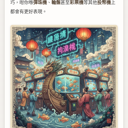
巧，咁你喺
彈珠機
、
輪盤
甚至
彩票機
等其他
投幣機
上
都會有更好表現。