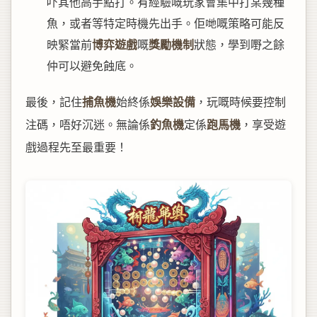
吓其他高手點打。有經驗嘅玩家會集中打某幾種
魚，或者等特定時機先出手。佢哋嘅策略可能反
映緊當前
博弈遊戲
嘅
獎勵機制
狀態，學到嘢之餘
仲可以避免蝕底。
最後，記住
捕魚機
始終係
娛樂設備
，玩嘅時候要控制
注碼，唔好沉迷。無論係
釣魚機
定係
跑馬機
，享受遊
戲過程先至最重要！