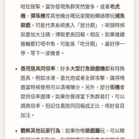
咁狂按掣。當你發現魚群突然變多，或者
老虎
機
、
彈珠機
等其他機台嘅玩家開始轉過嚟玩
捕魚
遊戲
，可能代表系統進入「放分期」，呢個時候
就要加大注碼，博取更高回報。相反，如果連續
幾輪都打唔中魚，可能係「吃分期」，最好停一
停，等下一波機會。
善用道具同倍率
：好多
大型打魚遊戲機
都有特殊
道具，例如冰凍、激光炮或者全屏攻擊，識得喺
適當時候使用可以清場賺分。另外，部分
街機
會
提供倍率選擇，如果你覺得當下魚群易打，可以
調高倍率，但記住風險同回報成正比，唔好盲目
加注。
觀察其他玩家行為
：如果你喺
遊戲廳
玩，可以睇