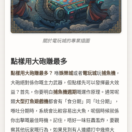
關於電玩城的專業插圖
點樣用大砲賺最多
點樣用大砲賺最多？
喺
娛樂城
或者
電玩城
玩
捕魚機
，
大砲絕對係你嘅主力武器，但點樣先可以發揮最大效
益？首先，你要明白
捕魚機週期
嘅運作原理。通常呢
類
大型打魚遊戲機
都會有「食分期」同「吐分期」，
喺吐分期時，系統會比較容易出大魚，呢個時候就係
你出擊嘅最佳時機。記住，唔好一味狂轟濫炸，要觀
察其他玩家嘅行為，如果見到有人連續打中幾條大