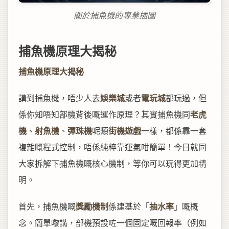
關於捕魚機的專業插圖
捕魚機原理大揭秘
捕魚機原理大揭秘
講到捕魚機，唔少人去
娛樂城
或者
電玩城
都玩過，但
係你知唔知部機背後嘅運作原理？其實捕魚機同
老虎
機
、
射魚機
、
彈珠機
呢類
街機遊戲
一樣，都係靠一套
複雜嘅程式控制，唔係純粹靠運氣咁簡單！今日就同
大家拆解下捕魚機嘅核心機制，等你可以玩得更加精
明。
首先，捕魚機嘅
獎勵機制
係建基於「
抽水率
」嘅概
念。簡單嚟講，部機預設咗一個固定嘅回報率（例如