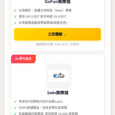
GoFun娛樂城
台灣網紅、直播主林倪安（Nian）推薦
首存100 USDT 即可申請 18 USDT
台灣首選虛擬貨幣娛樂城(高匿名性)
立即體驗 →
優惠更新日期: 2026-08-07 *仍有效
Av界大金主
1win娛樂城
常常在P站贊助(可在P站搜1win)
500%首儲獎金，加密貨幣玩家首選
巨無霸級的娛樂城, 提供超過 10,000 款遊戲