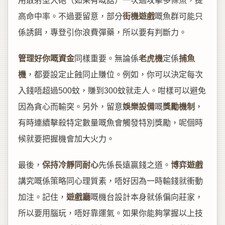
用散射型大砲（如果有嘅話）一次過攻擊多條魚，提
高命中率。不過要留意，部分
街機遊戲
嘅魚群可能只
係誘餌，專登引你浪費彈藥，所以要有判斷力。
管理好你嘅資金
同樣重要。無論係
老虎機
定係
捕魚
機
，都要設定止蝕同止賺位。例如，你可以決定每次
入錢唔超過500蚊，賺到300蚊就走人。咁樣可以避免
因為貪心而輸突。另外，留意
娛樂設備
嘅
獎勵機制
，
有時連續擊殺特定數量嘅魚會觸發特別獎勵，呢個時
候就要把握機會加大火力。
最後，
保持冷靜同耐心
先係長遠贏錢之道。
博弈遊戲
講究嘅係策略同心理質素，唔好因為一時輸錢就衝動
加注。記住，
遊戲廳
嘅機台設計本身就係偏向莊家，
所以要用腦玩，唔好靠運氣。如果你能夠掌握以上技