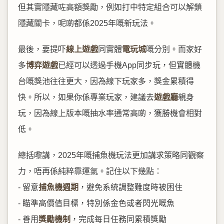
但其實隱藏咗高額獎勵，例如打中特定組合可以解鎖
隱藏關卡，呢啲都係2025年嘅新玩法。
最後，要提吓
線上遊戲
同實體
電玩城
嘅分別。而家好
多
博弈遊戲
已經可以透過手機App同步玩，但實體機
台嘅獎池往往更大，因為線下玩家多，獎金累積得
快。所以，如果你係專業玩家，建議去
遊戲廳
親身
玩，因為線上版本嘅抽水率通常高啲，獲勝機會相對
低。
總括嚟講，2025年嘅捕魚機玩法更加講求策略同觀察
力，唔再係純粹靠運氣。記住以下幾點：
- 留意
捕魚機週期
，避免系統調整難度時被困住
- 瞄準高價值目標，特別係金色或者閃光嘅魚
- 善用
獎勵機制
，完成每日任務同累積獎勵