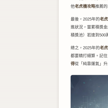
他
老虎機攻略
推薦的
最後，2025年的
老虎
進狀況，當累積獎金
積獎池）若達到50
總之，2025年的
老虎
都要精打細算。記住
得
從「純靠運氣」升