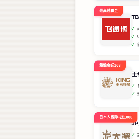
最高體驗金
T
體驗金送168
王
日本人團隊+送1000
J