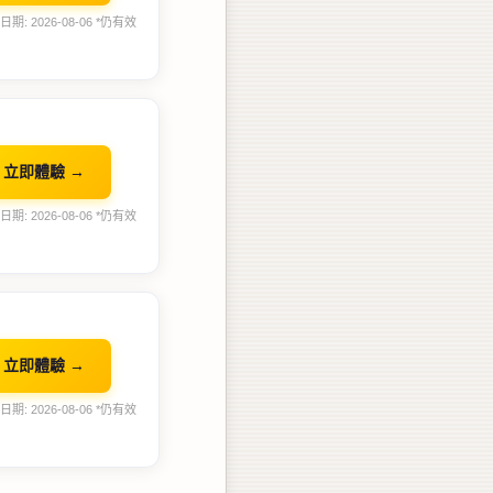
: 2026-08-06 *仍有效
立即體驗 →
: 2026-08-06 *仍有效
立即體驗 →
: 2026-08-06 *仍有效