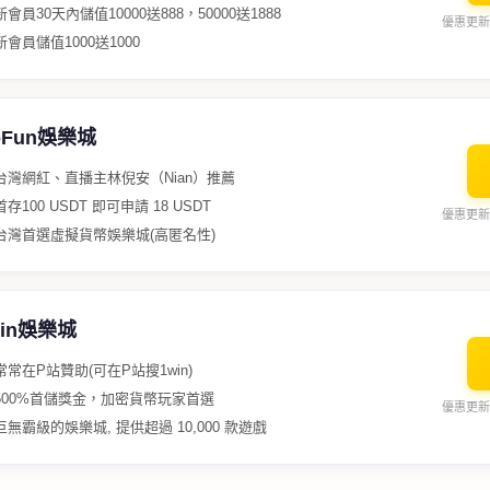
新會員30天內儲值10000送888，50000送1888
優惠更新日期
新會員儲值1000送1000
oFun娛樂城
台灣網紅、直播主林倪安（Nian）推薦
首存100 USDT 即可申請 18 USDT
優惠更新日期
台灣首選虛擬貨幣娛樂城(高匿名性)
win娛樂城
常常在P站贊助(可在P站搜1win)
500%首儲獎金，加密貨幣玩家首選
優惠更新日期
巨無霸級的娛樂城, 提供超過 10,000 款遊戲