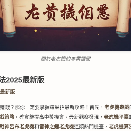
關於老虎機的專業插圖
2025最新版
5最新版
賺錢？那你一定要掌握這幾招最新攻略！首先，
老虎機遊戲
戲策略
，確實能提高中獎機會。最新觀察發現，
老虎機平臺
戰神呂布老虎機
和
雷神之鎚老虎機
這類熱門機臺，
老虎機算