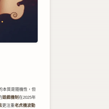
的本質是隨機性，但
的
遊戲機制
在2025年
法
更注重
老虎機波動