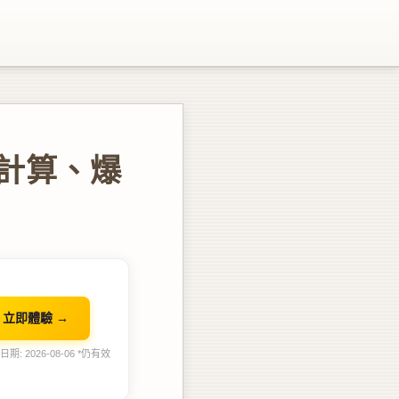
計算、爆
立即體驗 →
: 2026-08-06 *仍有效