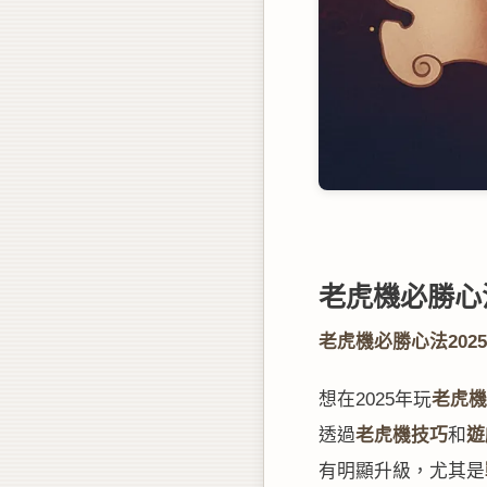
老虎機必勝心法
老虎機必勝心法202
想在2025年玩
老虎機
透過
老虎機技巧
和
遊
有明顯升級，尤其是