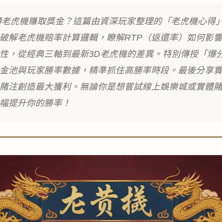
玩轉老虎機賺取獎金？這篇由資深玩家整理的「老虎機心得
破解老虎機賠率計算邏輯，瞭解RTP（返還率）如何影
性，從經典三軸到最新3D老虎機的差異。特別傳授「爆
金池與玩家勝率數據，精準抓住高勝率時段。最後分享
賭注創造最大獲利。無論你是想嘗試線上娛樂城或實體
幅提升你的勝率！