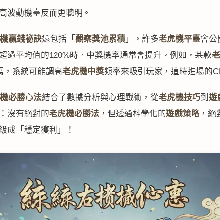
高波動機臺反而更聰明。
機贏錢祕訣
還包括「
觀察獎池累積
」。許多
老虎機平臺
會公
超過平均值的120%時，中獎機率通常會提升。例如，某款
老
0萬，系統可能調高
老虎機中獎
頻率來吸引玩家，這時進場的C
機必勝心法
結合了數據分析與心理戰術，從
老虎機技巧
到
遊
：沒有絕對的
老虎機必勝法
，但透過科學化的
遊戲策略
，絕
級成「穩定獲利」！