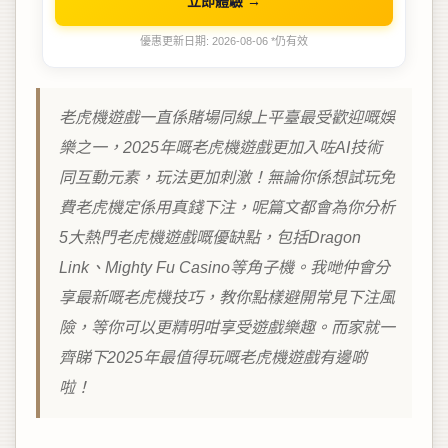
立即體驗 →
優惠更新日期: 2026-08-06 *仍有效
老虎機遊戲一直係賭場同線上平臺最受歡迎嘅娛
樂之一，2025年嘅老虎機遊戲更加入咗AI技術
同互動元素，玩法更加刺激！無論你係想試玩免
費老虎機定係用真錢下注，呢篇文都會為你分析
5大熱門老虎機遊戲嘅優缺點，包括Dragon
Link、Mighty Fu Casino等角子機。我哋仲會分
享最新嘅老虎機技巧，教你點樣避開常見下注風
險，等你可以更精明咁享受遊戲樂趣。而家就一
齊睇下2025年最值得玩嘅老虎機遊戲有邊啲
啦！