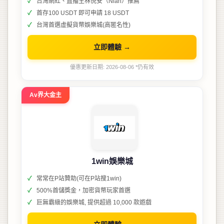
台灣網紅、直播主林倪安（Nian）推薦
首存100 USDT 即可申請 18 USDT
台灣首選虛擬貨幣娛樂城(高匿名性)
立即體驗 →
優惠更新日期: 2026-08-06 *仍有效
Av界大金主
1win娛樂城
常常在P站贊助(可在P站搜1win)
500%首儲獎金，加密貨幣玩家首選
巨無霸級的娛樂城, 提供超過 10,000 款遊戲