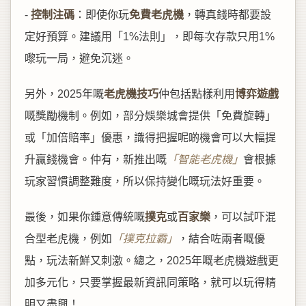
-
控制注碼
：即使你玩
免費老虎機
，轉真錢時都要設
定好預算。建議用「1%法則」，即每次存款只用1%
嚟玩一局，避免沉迷。
另外，2025年嘅
老虎機技巧
仲包括點樣利用
博弈遊戲
嘅獎勵機制。例如，部分娛樂城會提供「免費旋轉」
或「加倍賠率」優惠，識得把握呢啲機會可以大幅提
升贏錢機會。仲有，新推出嘅
「智能老虎機」
會根據
玩家習慣調整難度，所以保持變化嘅玩法好重要。
最後，如果你鍾意傳統嘅
撲克
或
百家樂
，可以試吓混
合型老虎機，例如
「撲克拉霸」
，結合咗兩者嘅優
點，玩法新鮮又刺激。總之，2025年嘅老虎機遊戲更
加多元化，只要掌握最新資訊同策略，就可以玩得精
明又盡興！