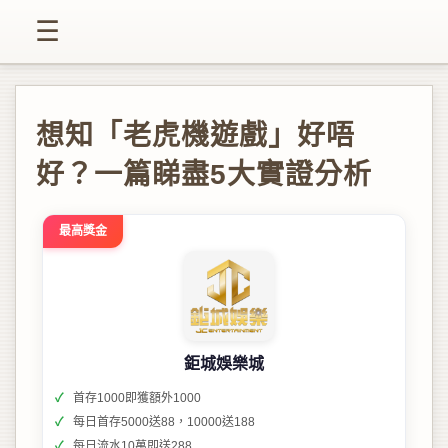
☰
想知「老虎機遊戲」好唔
好？一篇睇盡5大實證分析
最高獎金
鉅城娛樂城
首存1000即獲額外1000
每日首存5000送88，10000送188
每日流水10萬即送288