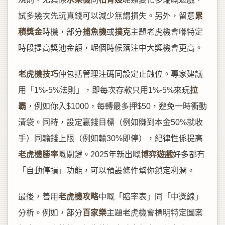
試多幾次先玩真錢可以減少無謂損失。另外，留意
累
積獎金
時機，部分
捕魚機
或
撲克
主題老虎機會喺特定
時段提高獎池金額，呢個時候落注中大獎機會更高。
老虎機技巧
仲包括管理注碼同設定止蝕位。專家建議
用「1%-5%法則」，即每次存款只用1%-5%來玩
拉
霸
，例如你入$1000，每轉最多押$50，避免一時衝動
清袋。同時，設定贏錢目標（例如賺到本金50%就收
手）同輸錢上限（例如輸30%即停），紀律性係提高
老虎機勝率
嘅關鍵。2025年新出嘅
博弈遊戲
好多都有
「自動停損」功能，可以預設條件幫你鎖定利潤。
最後，善用
老虎機攻略
中嘅「賠率表」同「中獎線」
分析。例如，部分
百家樂
主題老虎機會標明特定圖案