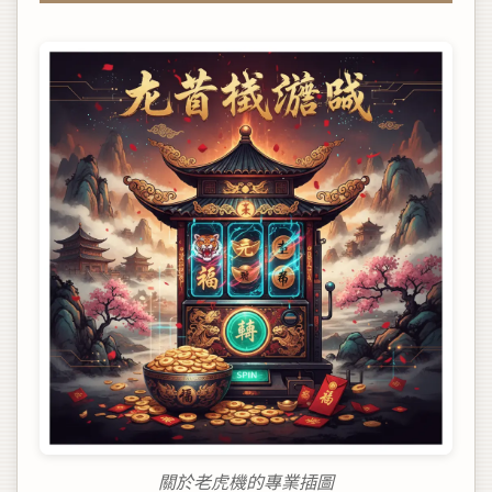
關於老虎機的專業插圖