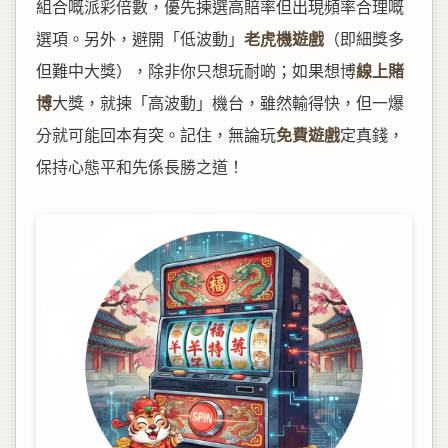
組合嘅派彩倍數，優先揀選高賠率但出現頻率合理嘅
選項。另外，避開「低波動」
老虎機遊戲
（即細獎多
但難中大獎），除非你只想玩耐啲；如果想博
線上賭
博
大獎，就揀「高波動」機台，雖然輸得快，但一爆
分就可能回本有突。記住，無論玩
免費遊戲
定真錢，
保持心態平和先係長勝之道！