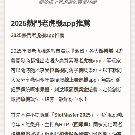
關於線上老虎機的專業插圖
2025熱門老虎機app推薦
2025熱門老虎機app推薦
2025年嘅老虎機遊戲市場競爭激烈，各大
娛樂城
同遊
戲開發商都推出咗唔少高質素嘅
老虎機app
，等玩家
可以隨時隨地享受
拉霸機
同
角子機
嘅樂趣。以下就同
大家分享幾個今年最hit嘅
線上老虎機
app，無論你係
鍾意傳統嘅
水果機
、刺激嘅
累積獎金
遊戲，定係創新
嘅
捕魚機
玩法，總有一款啱你心水！
首先不得不提嘅係
「SlotMaster 2025」
，呢個app喺
今年人氣急升，主打高
RTP（回報率）
同多元化嘅
老
虎機遊戲
選擇。佢哋嘅
柏青嫂
系列特別受歡迎，仲有