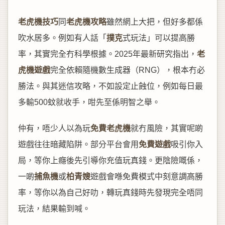
老虎機技巧
同
老虎機攻略
雖然網上大把，但好多都係
吹水居多。例如有人話「
撲克
式玩法」可以提高勝
率，其實完全冇科學根據。2025年最新研究指出，
老
虎機遊戲
完全依賴隨機數生成器（RNG），根本冇必
勝法。與其迷信攻略，不如設定止蝕位，例如每日最
多輸500蚊就收手，咁先至係明智之舉。
仲有，唔少人以為玩
免費老虎機
就冇風險，其實呢啲
遊戲往往暗藏陷阱。部分平台會用
免費遊戲
吸引你入
局，等你上癮後先引導你充值玩真錢。更陰險嘅係，
一啲
捕魚機
或
柏青嫂
遊戲會喺免費模式中刻意調高勝
率，等你以為自己好叻，轉玩真錢時先發現完全唔同
玩法，結果輸到喊。