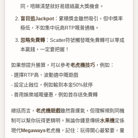
同，唔睇清楚就好易錯過贏大獎機會。
盲目追Jackpot
：累積獎金雖然吸引，但中獎率
極低，不如集中玩高RTP嘅普通機。
忽略免費轉
：Scatter符號觸發嘅免費轉可以零成
本贏錢，一定要把握！
如果想提升勝算，可以參考
老虎機技巧
，例如：
- 選擇RTP高、波動適中嘅遊戲
- 設定止蝕位，例如輸到本金50%就停
- 善用娛樂城嘅優惠，例如首存送免費轉
總括而言，
老虎機遊戲
雖然靠運氣，但理解規則同機
制可以幫你玩得更精明。無論你鍾意傳統
水果機
定係
現代
Megaways
老虎機，記住：玩得開心最緊要，量