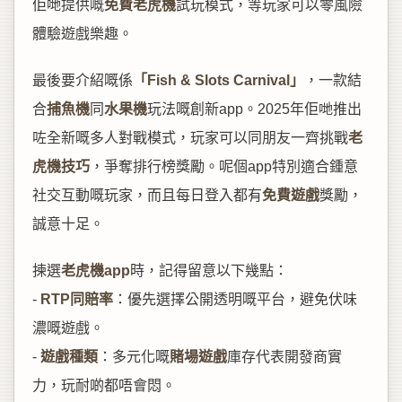
佢哋提供嘅
免費老虎機
試玩模式，等玩家可以零風險
體驗遊戲樂趣。
最後要介紹嘅係
「Fish & Slots Carnival」
，一款結
合
捕魚機
同
水果機
玩法嘅創新app。2025年佢哋推出
咗全新嘅多人對戰模式，玩家可以同朋友一齊挑戰
老
虎機技巧
，爭奪排行榜獎勵。呢個app特別適合鍾意
社交互動嘅玩家，而且每日登入都有
免費遊戲
獎勵，
誠意十足。
揀選
老虎機app
時，記得留意以下幾點：
-
RTP同賠率
：優先選擇公開透明嘅平台，避免伏味
濃嘅遊戲。
-
遊戲種類
：多元化嘅
賭場遊戲
庫存代表開發商實
力，玩耐啲都唔會悶。