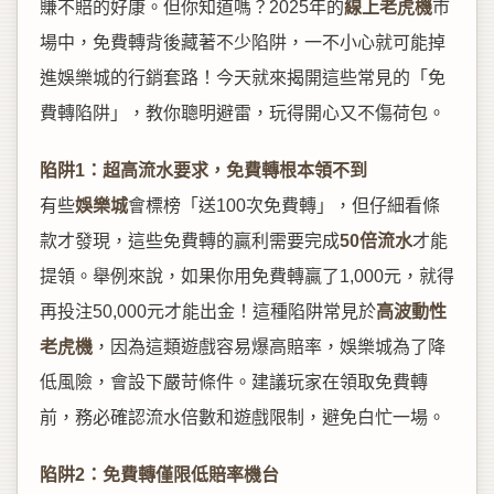
賺不賠的好康。但你知道嗎？2025年的
線上老虎機
市
場中，免費轉背後藏著不少陷阱，一不小心就可能掉
進娛樂城的行銷套路！今天就來揭開這些常見的「免
費轉陷阱」，教你聰明避雷，玩得開心又不傷荷包。
陷阱1：超高流水要求，免費轉根本領不到
有些
娛樂城
會標榜「送100次免費轉」，但仔細看條
款才發現，這些免費轉的贏利需要完成
50倍流水
才能
提領。舉例來說，如果你用免費轉贏了1,000元，就得
再投注50,000元才能出金！這種陷阱常見於
高波動性
老虎機
，因為這類遊戲容易爆高賠率，娛樂城為了降
低風險，會設下嚴苛條件。建議玩家在領取免費轉
前，務必確認流水倍數和遊戲限制，避免白忙一場。
陷阱2：免費轉僅限低賠率機台