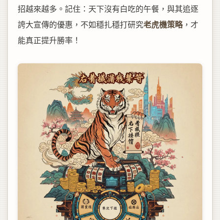
招越來越多。記住：天下沒有白吃的午餐，與其追逐
誇大宣傳的優惠，不如穩扎穩打研究
老虎機策略
，才
能真正提升勝率！