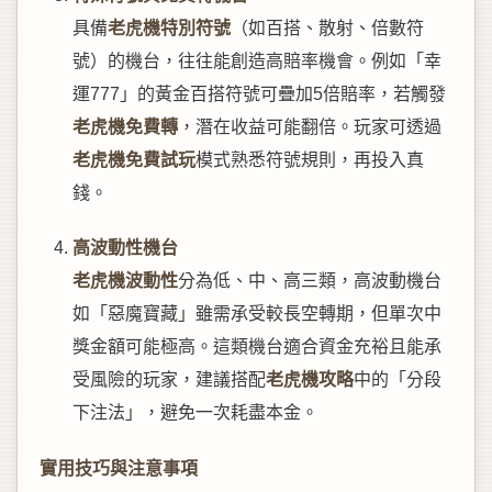
具備
老虎機特別符號
（如百搭、散射、倍數符
號）的機台，往往能創造高賠率機會。例如「幸
運777」的黃金百搭符號可疊加5倍賠率，若觸發
老虎機免費轉
，潛在收益可能翻倍。玩家可透過
老虎機免費試玩
模式熟悉符號規則，再投入真
錢。
高波動性機台
老虎機波動性
分為低、中、高三類，高波動機台
如「惡魔寶藏」雖需承受較長空轉期，但單次中
獎金額可能極高。這類機台適合資金充裕且能承
受風險的玩家，建議搭配
老虎機攻略
中的「分段
下注法」，避免一次耗盡本金。
實用技巧與注意事項