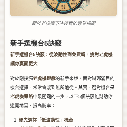
關於老虎機下注控管的專業插圖
新手選機台5訣竅
新手選機台5訣竅：從波動性到免費轉，挑對老虎機
讓你贏面更大
對於剛接觸
老虎機遊戲
的新手來說，面對琳瑯滿目的
機台選擇，常常會感到無所適從。其實，選對機台是
老虎機策略
中最關鍵的一步，以下5個訣竅能幫助你
避開地雷、提高勝率：
優先選擇「低波動性」機台