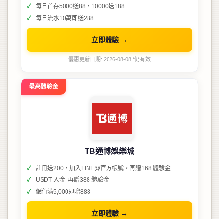
每日首存5000送88，10000送188
每日流水10萬即送288
立即體驗 →
優惠更新日期: 2026-08-08 *仍有效
最高體驗金
TB通博娛樂城
註冊送200，加入LINE@官方帳號，再贈168 體驗金
USDT 入金, 再贈388 體驗金
儲值滿5,000即贈888
立即體驗 →