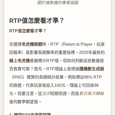
關於捕魚機的專業插圖
RTP值怎麼看才準？
RTP值怎麼看才準？
在選擇
老虎機遊戲
時，RTP（Return to Player，玩家
回報率）是影響長期勝率的重要指標。2025年最新的
線上老虎機
普遍標示RTP值，但如何判斷這些數據是
否真實可靠？首先，RTP理論上是透過
隨機數生成器
（RNG）運算的長期統計結果，例如標註96% RTP
的遊戲，代表玩家每投入100元，理論上可回收96
元。但要注意，這
並非
短期保證，而是
數百萬次轉軸
後的數學期望值。