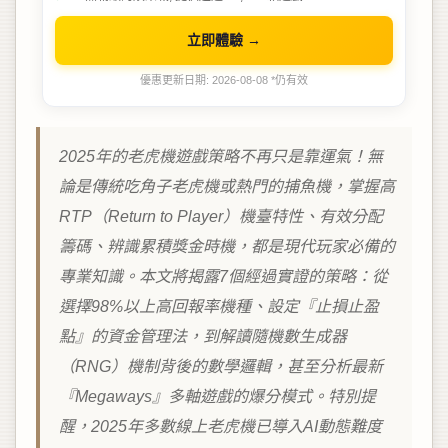
立即體驗 →
優惠更新日期: 2026-08-08 *仍有效
2025年的老虎機遊戲策略不再只是靠運氣！無
論是傳統吃角子老虎機或熱門的捕魚機，掌握高
RTP（Return to Player）機臺特性、有效分配
籌碼、辨識累積獎金時機，都是現代玩家必備的
專業知識。本文將揭露7個經過實證的策略：從
選擇98%以上高回報率機種、設定『止損止盈
點』的資金管理法，到解讀隨機數生成器
（RNG）機制背後的數學邏輯，甚至分析最新
『Megaways』多軸遊戲的爆分模式。特別提
醒，2025年多數線上老虎機已導入AI動態難度