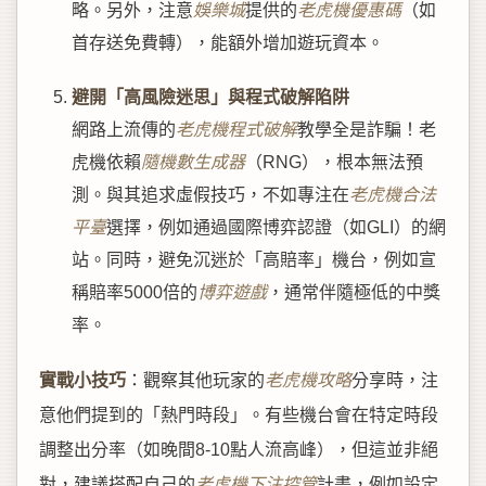
略。另外，注意
娛樂城
提供的
老虎機優惠碼
（如
首存送免費轉），能額外增加遊玩資本。
避開「高風險迷思」與程式破解陷阱
網路上流傳的
老虎機程式破解
教學全是詐騙！老
虎機依賴
隨機數生成器
（RNG），根本無法預
測。與其追求虛假技巧，不如專注在
老虎機合法
平臺
選擇，例如通過國際博弈認證（如GLI）的網
站。同時，避免沉迷於「高賠率」機台，例如宣
稱賠率5000倍的
博弈遊戲
，通常伴隨極低的中獎
率。
實戰小技巧
：觀察其他玩家的
老虎機攻略
分享時，注
意他們提到的「熱門時段」。有些機台會在特定時段
調整出分率（如晚間8-10點人流高峰），但這並非絕
對，建議搭配自己的
老虎機下注控管
計畫，例如設定