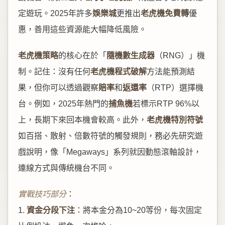
定遊玩。2025年許多
娛樂城
更推出
老虎機免費轉
優
惠，善用這些資源能大幅降低風險。
老虎機策略
的核心在於「
隨機數生成器
（RNG）」機
制。記住：沒有任何
老虎機程式破解
方法能預測結
果，但你可以透過觀察
賠率
和
返還率
（RTP）選擇機
台。例如，2025年熱門的
捕魚機
若標示RTP 96%以
上，長期下來回本機會較高。此外，
老虎機特別符號
如百搭、散射、倍數符號的觸發規則，務必先研究遊
戲說明，像「Megaways」系列就因動態滾軸設計，
連線方式與傳統機台不同。
實戰技巧部分
：
1.
資金分段下注
：將本金分為10~20等份，每次固定