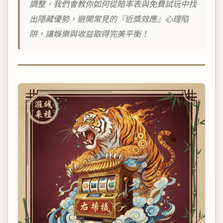
調整，我們會教你如何從賠率表與免費試玩中找
出隱藏優勢，避開常見的『近獎效應』心理陷
阱，讓娛樂與收益取得完美平衡！