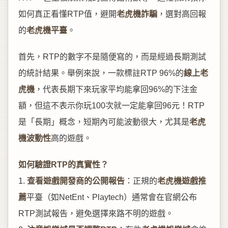
如何真正看懂RTP值，避開
老虎機詐騙
，選對高回報
的
老虎機平臺
。
首先，RTP的數字不是隨便寫的，而是經過長期測試
的統計結果。舉例來說，一款標註RTP 96%的
線上老
虎機
，代表長期下來玩家平均能拿回96%的下注金
額，但這不表示你玩100次就一定能拿回96元！RTP
是「長期」概念，短期內可能波動很大，尤其是
老虎
機波動性
高的遊戲。
如何驗證RTP的真實性？
1.
查看遊戲開發商的公開報告
：正規的
老虎機遊戲推
薦
平臺（如NetEnt、Playtech）通常會在官網公布
RTP測試報告，避免選擇來路不明的遊戲。