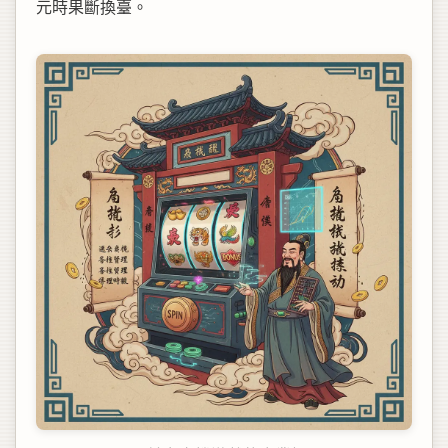
元時果斷換臺。