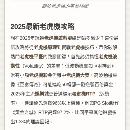
關於老虎機的專業插圖
2025最新老虎機攻略
想在2025年玩轉
老虎機遊戲
卻總是輸多贏少？這份最
新攻略將從
老虎機原理
到實戰
老虎機技巧
，帶你破解
熱門
老虎機平臺
的致勝關鍵！首先必須搞懂
老虎機波
動性
（Volatility）的差異：低波動機臺如《財神到》
常有小額
老虎機彩金
但難中
老虎機大獎
，高波動機臺
像《巨富傳奇》可能連吃50轉卻一發逆襲百倍獎金。
2025年主流
娛樂城
更普遍標示
老虎機RTP
（返獎
率），建議優先選擇96%以上機種，例如PG Slot新作
《黃金之城》RTP高達97.2%，比同平臺其他遊戲多
出1-3%的理論回報。