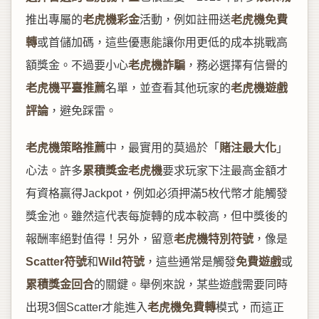
推出專屬的
老虎機彩金
活動，例如註冊送
老虎機免費
轉
或首儲加碼，這些優惠能讓你用更低的成本挑戰高
額獎金。不過要小心
老虎機詐騙
，務必選擇有信譽的
老虎機平臺推薦
名單，並查看其他玩家的
老虎機遊戲
評論
，避免踩雷。
老虎機策略推薦
中，最實用的莫過於「
賭注最大化
」
心法。許多
累積獎金老虎機
要求玩家下注最高金額才
有資格贏得Jackpot，例如必須押滿5枚代幣才能觸發
獎金池。雖然這代表每旋轉的成本較高，但中獎後的
報酬率絕對值得！另外，留意
老虎機特別符號
，像是
Scatter符號
和
Wild符號
，這些通常是觸發
免費遊戲
或
累積獎金回合
的關鍵。舉例來說，某些遊戲需要同時
出現3個Scatter才能進入
老虎機免費轉
模式，而這正