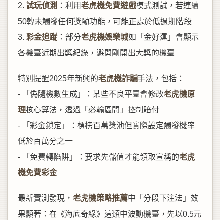
2.
試玩偵測
：利用
老虎機免費遊戲
模式測試，若連續
50轉未觸發任何獎勵功能，可能正處於低週期階段
3.
彩金追蹤
：部分
老虎機娛樂城
如「金好運」會顯示
各機臺近期出獎紀錄，避開剛開出大獎的機臺
特別提醒2025年新興的
老虎機詐騙
手法，包括：
- 「偽隨機數生成」：某些不良平臺會修改
老虎機原
理
核心算法，透過「必輸區間」控制賠付
- 「彩金鎖定」：標榜百萬獎池但實際設定觸發機率
低於百萬分之一
- 「免費轉陷阱」：要求先儲值才能領取宣稱的
老虎
機免費彩金
最新實測發現，
老虎機策略推薦
中「分段下注法」效
果顯著：在《海底奇緣》這類中波動機臺，先以0.5元