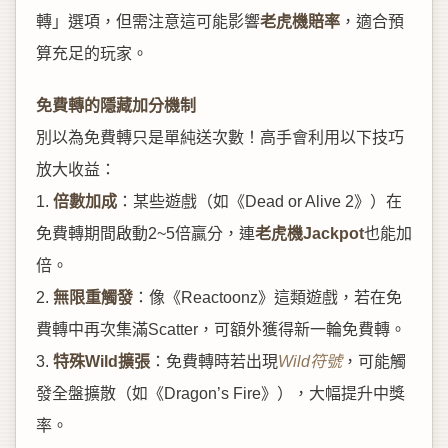
轉」選項，但需注意這可能影響
老虎機賠率
，適合預
算充足的玩家。
免費轉的隱藏加分機制
別以為免費轉只是單純送次數！高手會利用以下技巧
放大收益：
1.
倍數加成
：某些遊戲（如《Dead or Alive 2》）在
免費轉期間啟動2~5倍贏分，連
老虎機Jackpot
也能加
倍。
2.
無限重觸發
：像《Reactoonz》這類遊戲，若在免
費轉中再次集滿Scatter，可額外獲得新一輪免費轉。
3.
特殊Wild擴張
：免費轉時若出現
Wild符號
，可能觸
發全盤擴散（如《Dragon’s Fire》），大幅提升中獎
率。