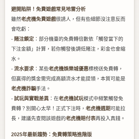
避開陷阱！免費遊戲常見地雷分析
雖然
老虎機免費遊戲
很誘人，但有些細節沒注意反而
會吃虧：
-
賭注鎖定
：部分機臺的免費轉倍數依「觸發當下的
下注金額」計算，若你觸發後調低賭注，彩金也會縮
水。
-
流水要求
：某些
老虎機娛樂城優惠
標榜送免費轉，
但贏得的獎金需完成高額流水才能提領，本質可能是
老虎機詐騙
手法。
-
試玩與實戰差異
：在
老虎機試玩
模式中頻繁觸發免
費轉？別開心太早！正式下注時，
老虎機週期
可能拉
長，建議先查閱該遊戲的
老虎機賠付表
再投入真錢。
2025年最新趨勢：免費轉策略進階版