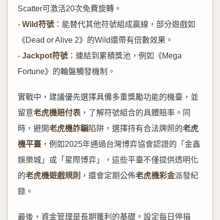
Scatter可激活20次免費旋轉。
-
Wild符號
：能替代其他符號組成贏線，部分遊戲如
《Dead or Alive 2》的Wild還帶有倍數效果。
-
Jackpot符號
：連結到累積獎池，例如《Mega
Fortune》的輪盤觸發機制。
實戰中，建議優先選擇具備多重獎勵功能的機臺，並
留意
老虎機賠付表
，了解符號組合的具體賠率。同
時，避開
老虎機詐騙
陷阱，選擇持有合法牌照的
老虎
機平臺
，例如2025年通過台灣博弈協會認證的「金鑫
娛樂城」或「星際博弈」，這些平臺不僅提供透明化
的
老虎機遊戲規則
，還會定期公佈
老虎機彩金
派發紀
錄。
最後，資金管理是長期獲利的基礎。設定每日停損