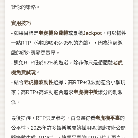
響你的策略。
實用技巧
- 如果目標是
老虎機免費轉
或累積
Jackpot
，可以犧牲
一點RTP（例如選94%~95%的遊戲），因為這類遊
戲的額外獎勵更豐厚。
- 避免RTP低於92%的遊戲，除非你只是想體驗
老虎
機免費試玩
。
- 結合
老虎機波動性
選擇：高RTP+低波動適合小額玩
家；高RTP+高波動適合追求
老虎機中獎
爆分的刺激
派。
最後提醒，RTP只是參考，實際還得看
老虎機平臺
的
公平性。2025年許多娛樂城開始採用區塊鏈技術公開
隨機數生成（RNG），這類平臺的RTP可信度更高。