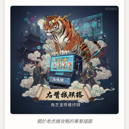
關於老虎機攻略的專業插圖