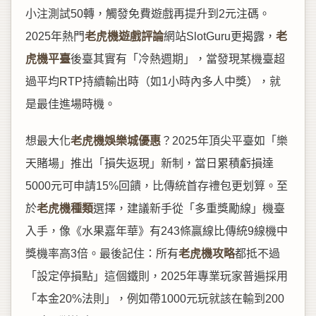
小注測試50轉，觸發免費遊戲再提升到2元注碼。
2025年熱門
老虎機遊戲評論
網站SlotGuru更揭露，
老
虎機平臺
後臺其實有「冷熱週期」，當發現某機臺超
過平均RTP持續輸出時（如1小時內多人中獎），就
是最佳進場時機。
想最大化
老虎機娛樂城優惠
？2025年頂尖平臺如「樂
天賭場」推出「損失返現」新制，當日累積虧損達
5000元可申請15%回饋，比傳統首存禮包更划算。至
於
老虎機種類
選擇，建議新手從「多重獎勵線」機臺
入手，像《水果嘉年華》有243條贏線比傳統9線機中
獎機率高3倍。最後記住：所有
老虎機攻略
都抵不過
「設定停損點」這個鐵則，2025年專業玩家普遍採用
「本金20%法則」，例如帶1000元玩就該在輸到200