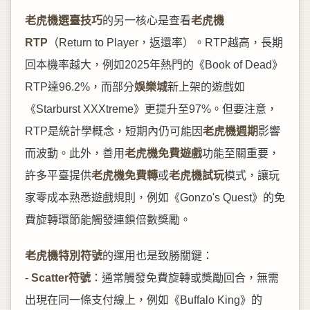
老虎機選臺技巧
的另一核心是查看
老虎機
RTP
（Return to Player，返還率）。RTP越高，長期
回本機率越大，例如2025年熱門的《Book of Dead》
RTP達96.2%，而部分
娛樂城
新上架的遊戲如
《Starburst XXXtreme》更提升至97%。但要注意，
RTP是統計學概念，短期內仍可能因
老虎機週期
影響
而波動。此外，善用
老虎機免費遊戲
功能至關重要，
許多平臺提供
老虎機免費轉
或
老虎機試玩
模式，讓玩
家零成本熟悉遊戲規則，例如《Gonzo's Quest》的免
費旋轉環節能觸發連鎖倍數獎勵。
老虎機特別符號
的運用也是致勝關鍵：
-
Scatter符號
：通常觸發免費旋轉或獎勵回合，無需
出現在同一條支付線上，例如《Buffalo King》的