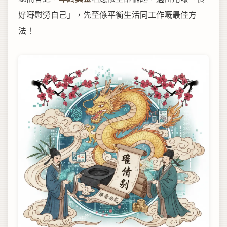
好嘢慰勞自己」，先至係平衡生活同工作嘅最佳方
法！