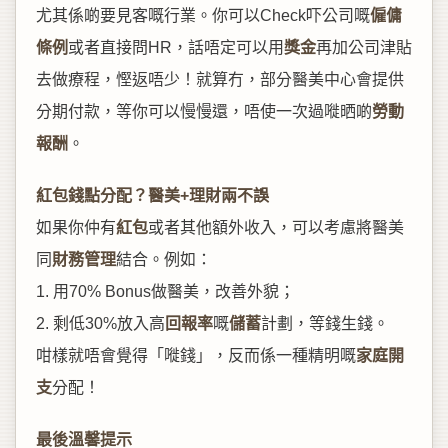
尤其係啲要見客嘅行業。你可以Check吓公司嘅
僱傭
條例
或者直接問HR，話唔定可以用
獎金
再加公司津貼
去做療程，慳返唔少！就算冇，部分醫美中心會提供
分期付款，等你可以慢慢還，唔使一次過嘥晒啲
勞動
報酬
。
紅包錢點分配？醫美+理財兩不誤
如果你仲有
紅包
或者其他額外收入，可以考慮將醫美
同
財務管理
結合。例如：
1. 用70% Bonus做醫美，改善外貌；
2. 剩低30%放入高
回報率
嘅
儲蓄
計劃，等錢生錢。
咁樣就唔會覺得「嘥錢」，反而係一種精明嘅
家庭開
支
分配！
最後溫馨提示