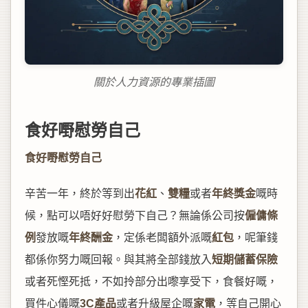
關於人力資源的專業插圖
食好嘢慰勞自己
食好嘢慰勞自己
辛苦一年，終於等到出
花紅
、
雙糧
或者
年終獎金
嘅時
候，點可以唔好好慰勞下自己？無論係公司按
僱傭條
例
發放嘅
年終酬金
，定係老闆額外派嘅
紅包
，呢筆錢
都係你努力嘅回報。與其將全部錢放入
短期儲蓄保險
或者死慳死抵，不如拎部分出嚟享受下，食餐好嘅，
買件心儀嘅
3C產品
或者升級屋企嘅
家電
，等自己開心