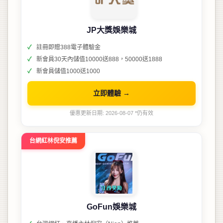
JP大獎娛樂城
註冊即贈388電子體驗金
新會員30天內儲值10000送888，50000送1888
新會員儲值1000送1000
立即體驗 →
優惠更新日期: 2026-08-07 *仍有效
台網紅林倪安推薦
GoFun娛樂城