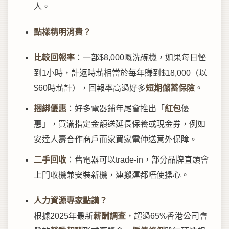
人。
點樣精明消費？
比較回報率
：一部$8,000嘅洗碗機，如果每日慳
到1小時，計返時薪相當於每年賺到$18,000（以
$60時薪計），回報率高過好多
短期儲蓄保險
。
捆綁優惠
：好多電器鋪年尾會推出「
紅包
優
惠」，買滿指定金額送延長保養或現金券，例如
安達人壽合作商戶而家買家電仲送意外保障。
二手回收
：舊電器可以trade-in，部分品牌直頭會
上門收機兼安裝新機，連搬運都唔使操心。
人力資源專家點講？
根據2025年最新
薪酬調查
，超過65%香港公司會