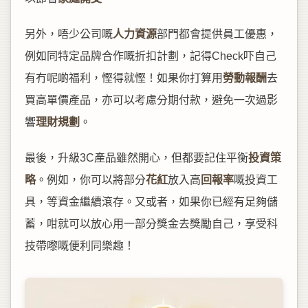
另外，唔少公司嘅
人力資源
部門都會提供員工優惠，
例如同特定品牌合作嘅折扣計劃，記得Check吓自己
有冇呢啲福利，慳得就慳！如果你打算用
勞動報酬
去
買高單價產品，亦可以考慮分期付款，避免一次過影
響
理財規劃
。
最後，升級3C產品雖然開心，但都要記住平衡
投資策
略
。例如，你可以將部分
花紅
放入高
回報率
嘅投資工
具，等資金繼續滾存。又或者，如果你已經有足夠儲
蓄，咁就可以放心用一部分獎金去獎勵自己，享受科
技帶嚟嘅便利同樂趣！