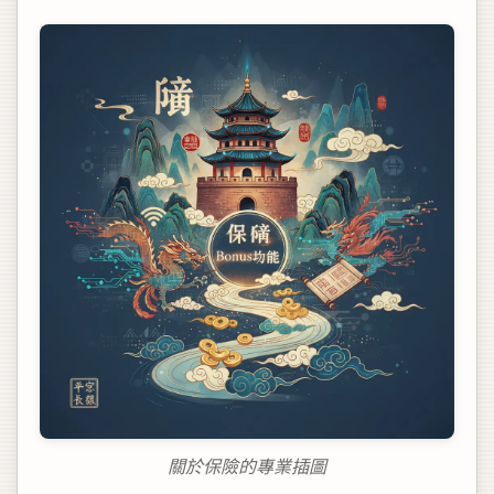
關於保險的專業插圖