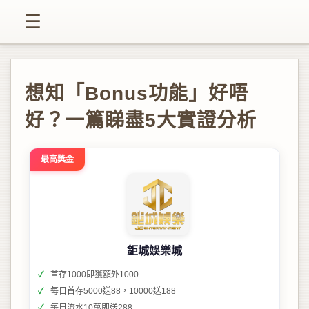
☰
想知「Bonus功能」好唔
好？一篇睇盡5大實證分析
最高獎金
鉅城娛樂城
首存1000即獲額外1000
每日首存5000送88，10000送188
每日流水10萬即送288