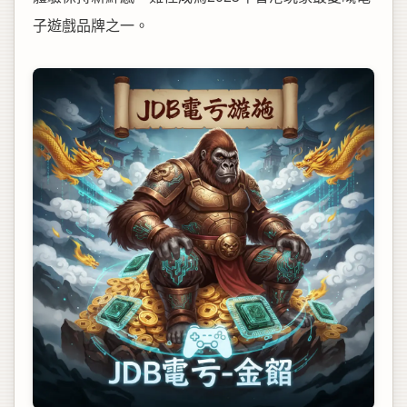
子遊戲品牌之一。