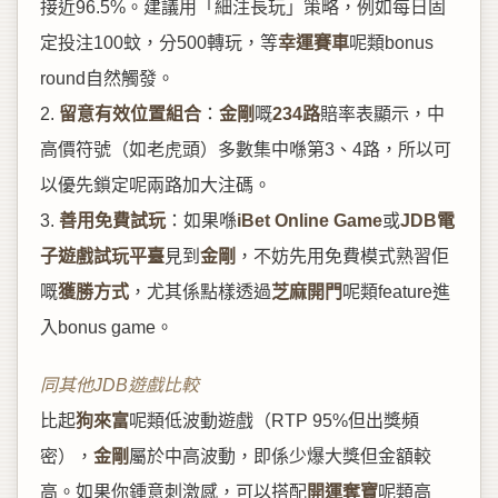
接近96.5%。建議用「細注長玩」策略，例如每日固
定投注100蚊，分500轉玩，等
幸運賽車
呢類bonus
round自然觸發。
2.
留意有效位置組合
：
金剛
嘅
234路
賠率表顯示，中
高價符號（如老虎頭）多數集中喺第3、4路，所以可
以優先鎖定呢兩路加大注碼。
3.
善用免費試玩
：如果喺
iBet Online Game
或
JDB電
子遊戲試玩平臺
見到
金剛
，不妨先用免費模式熟習佢
嘅
獲勝方式
，尤其係點樣透過
芝麻開門
呢類feature進
入bonus game。
同其他JDB遊戲比較
比起
狗來富
呢類低波動遊戲（RTP 95%但出獎頻
密），
金剛
屬於中高波動，即係少爆大獎但金額較
高。如果你鍾意刺激感，可以搭配
開運奪寶
呢類高