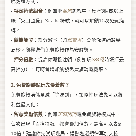
呢幾種方式：
-
特定符號組合
：例如喺
金剛
遊戲中，集齊3個或以上
嘅「火山圖騰」Scatter符號，就可以解鎖10次免費旋
轉。
-
隨機觸發
：部分遊戲（如
聚寶盆
）會喺你連續輸幾
局後，隨機送你免費旋轉作為安慰獎。
-
押分倍數
：提高你嘅投注額（例如玩
234路
時選擇最
高押分），有時會增加觸發免費旋轉嘅機率。
2. 免費旋轉點玩先最着數？
免費旋轉唔係單純「等運到」，策略性玩法先可以將
利益最大化：
-
留意獎勵倍數
：例如
芝麻開門
嘅免費旋轉模式中，
每次出現「百搭符號」都會疊加倍數，最高可以去到
10倍！建議你先試玩幾局，摸熟遊戲規律再加大投