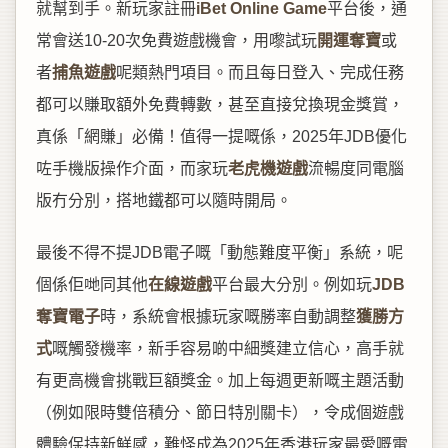
就幫到手。新玩家註冊
iBet Online Game
平台後，通
常會送10-20次免費遊戲機會，用嚟試玩
開運奪寶
或
者
捕魚遊戲
呢類熱門項目。而且每日登入、完成任務
都可以賺取額外免費轉數，甚至直接兌換現金獎賞，
真係「網賺」必備！值得一提嘅係，2025年JDB優化
咗手機版操作介面，而家玩
老虎機遊戲
流暢度同電腦
版冇分別，搭地鐵都可以隨時開局。
最後不得不提JDB電子嘅「動態難度平衡」系統，呢
個係佢哋同其他
在線遊戲
平台最大分別。例如玩
JDB
奪寶電子
時，系統會根據玩家嘅勝率自動調整
獲勝方
式
嘅觸發機率，新手容易啲中細獎建立信心，高手就
有更高機會挑戰巨額獎金。加上每週更新嘅主題活動
（例如限時雙倍積分、節日特別關卡），令成個遊戲
體驗保持新鮮感，難怪成為2025年香港玩家最愛嘅電