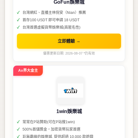
GoFun娛樂城
台灣網紅、直播主林倪安（Nian）推薦
首存100 USDT 即可申請 18 USDT
台灣首選虛擬貨幣娛樂城(高匿名性)
立即體驗 →
優惠更新日期: 2026-08-07 *仍有效
Av界大金主
1win娛樂城
常常在P站贊助(可在P站搜1win)
500%首儲獎金，加密貨幣玩家首選
巨無霸級的娛樂城, 提供超過 10,000 款遊戲