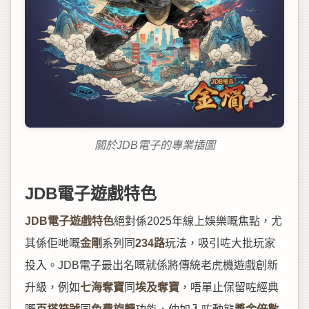
關於JDB電子的專業插圖
JDB電子遊戲特色
JDB電子遊戲特色
絕對係2025年線上娛樂嘅焦點，尤
其係佢哋嘅
金剛
系列同
234路
玩法，吸引咗大批玩家
投入。JDB電子最出名嘅就係將傳統老虎機遊戲創新
升級，例如
七海奪寶
同
埃及奪寶
，唔單止保留咗經典