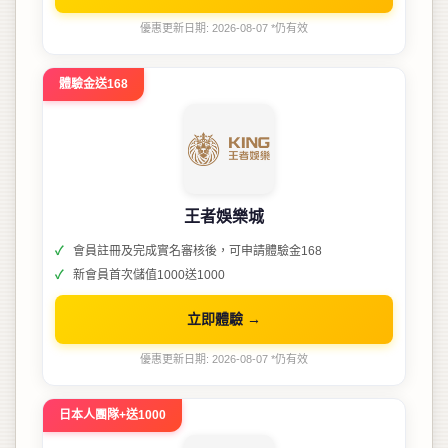
優惠更新日期: 2026-08-07 *仍有效
體驗金送168
王者娛樂城
會員註冊及完成實名審核後，可申請體驗金168
新會員首次儲值1000送1000
立即體驗 →
優惠更新日期: 2026-08-07 *仍有效
日本人團隊+送1000