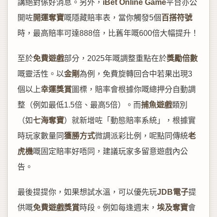
講絕對係好消息。另外，
iBet Online Game
平台亦公
開咗
開運奪寶
嘅隱藏賠率表，當你觸發5個
百搭符號
時，最高賠率可達888倍，比舊年嘅600倍大幅提升！
至於
免費遊戲
部分，2025年嘅調整重點在於
獎勵倍數
嘅靈活性。以
金剛
為例，免費旋轉回合中若果出現3
個以上
幸運獎賞
圖標，賠率會根據你嘅總押分自動調
整（例如最低1.5倍、最高5倍）。而
捕魚遊戲
類別
（如
七海奪寶
）就新增咗「動態賠率系統」，根據實
時玩家數量同
獲勝方式
微調派彩比例，呢點同傳統
老
虎機
嘅固定賠率好唔同，建議玩家多留意遊戲內公
告。
最後提提你，如果想試水溫，可以優先玩
JDB電子
提
供嘅
免費遊戲獎賞
時段。例如每逢週末，
埃及奪寶
會