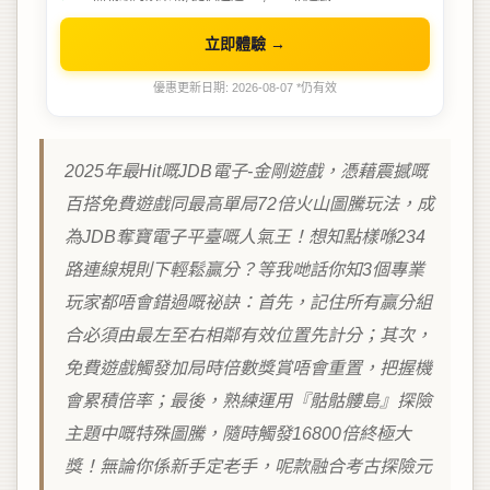
立即體驗 →
優惠更新日期: 2026-08-07 *仍有效
2025年最Hit嘅JDB電子-金剛遊戲，憑藉震撼嘅
百搭免費遊戲同最高單局72倍火山圖騰玩法，成
為JDB奪寶電子平臺嘅人氣王！想知點樣喺234
路連線規則下輕鬆贏分？等我哋話你知3個專業
玩家都唔會錯過嘅祕訣：首先，記住所有贏分組
合必須由最左至右相鄰有效位置先計分；其次，
免費遊戲觸發加局時倍數獎賞唔會重置，把握機
會累積倍率；最後，熟練運用『骷骷髏島』探險
主題中嘅特殊圖騰，隨時觸發16800倍終極大
獎！無論你係新手定老手，呢款融合考古探險元