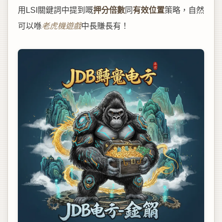
用LSI關鍵詞中提到嘅
押分倍數
同
有效位置
策略，自然
可以喺
老虎機遊戲
中長賺長有！