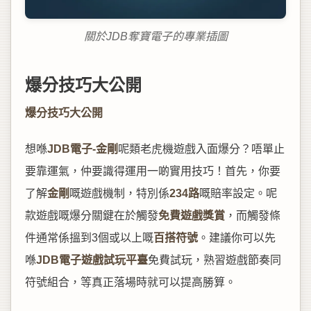
關於JDB奪寶電子的專業插圖
爆分技巧大公開
爆分技巧大公開
想喺
JDB電子-金剛
呢類老虎機遊戲入面爆分？唔單止
要靠運氣，仲要識得運用一啲實用技巧！首先，你要
了解
金剛
嘅遊戲機制，特別係
234路
嘅賠率設定。呢
款遊戲嘅爆分關鍵在於觸發
免費遊戲獎賞
，而觸發條
件通常係搵到3個或以上嘅
百搭符號
。建議你可以先
喺
JDB電子遊戲試玩平臺
免費試玩，熟習遊戲節奏同
符號組合，等真正落場時就可以提高勝算。