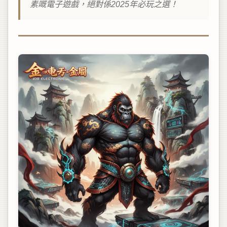
素嘅電子遊戲，絕對係2025年必玩之選！