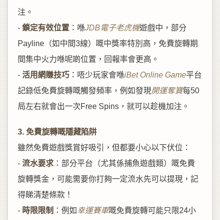
注。
-
鎖定有效位置
：喺
JDB電子老虎機
遊戲中，部分
Payline（如中間3線）嘅中獎率特別高，免費旋轉期
間集中火力喺呢啲位置，回報率會更高。
-
活用網賺技巧
：唔少玩家會喺
iBet Online Game
平台
記錄低免費旋轉嘅觸發頻率，例如發現
開運奪寶
每50
局左右就會出一次Free Spins，就可以趁機加注。
3. 免費旋轉嘅隱藏陷阱
雖然免費遊戲獎賞好吸引，但都要小心以下伏位：
-
流水要求
：部分平台（尤其係捕魚遊戲類）嘅免費
旋轉獎金，可能需要你打夠一定流水先可以提現，記
得睇清楚條款！
-
時限限制
：例如
幸運賽車
嘅免費旋轉可能只限24小