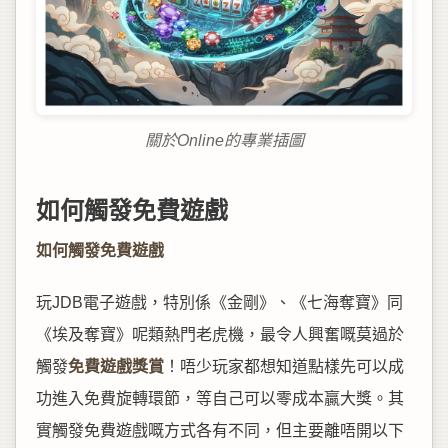
關於Online的專業插圖
如何觸發免費遊戲
如何觸發免費遊戲
玩JDB電子遊戲，特別係《金剛》、《七海奪寶》同
《埃及奪寶》呢類熱門老虎機，最令人興奮嘅莫過於
觸發
免費遊戲獎賞
！唔少玩家都想知道點樣先可以成
功進入免費旋轉環節，等自己可以零成本贏大獎。其
實觸發免費遊戲嘅方式各有不同，但主要離唔開以下