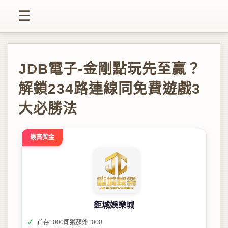
☰
JDB電子-金剛點玩先至贏？
解鎖234路連線同免費遊戲3
大必勝法
最高獎金
鉅城娛樂城
首存1000即獲額外1000