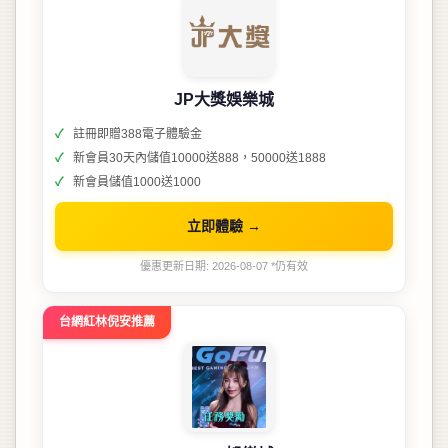
JP大獎娛樂城
註冊即贈388電子體驗金
新會員30天內儲值10000送888，50000送1888
新會員儲值1000送1000
立即體驗 →
優惠更新日期: 2026-08-07 *仍有效
台網紅林倪安推薦