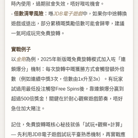
時內使用，過期就會失效，唔好嘥咗機會。
-
倍數清零風險
：喺
JDB電子遊戲
中，如果你中途轉換
遊戲或退出，部分累積嘅獎勵倍數可能會歸零，建議
一氣呵成玩完免費旋轉。
實戰例子
以
金剛
為例，2025年新版嘅免費旋轉模式加入咗「連
鎖爆分」機制：每次旋轉中嘅獲勝方式會觸發額外倍
數（例如連續中獎3次，倍數由1x升至3x）。有玩家
試過用最低投注觸發Free Spins後，靠連鎖爆分贏到
超過500倍獎金！關鍵在於耐心觀察遊戲節奏，唔好
急住加大賭注。
記住，免費旋轉嘅核心秘技就係「試玩+觀察+計算」
— 先利用JDB電子遊戲試玩平臺熟悉機制，再實戰應