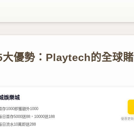
大優勢：Playtech的全球
城娛樂城
首存1000即獲額外1000
每日首存5000送88，10000送188
優惠更新日期
每日流水10萬即送288