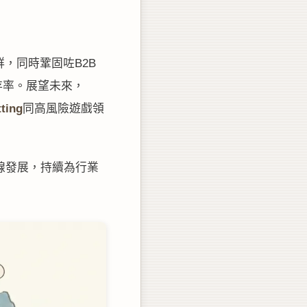
家群，同時鞏固咗B2B
存率。展望未來，
tting
同高風險遊戲領
多線發展，持續為行業