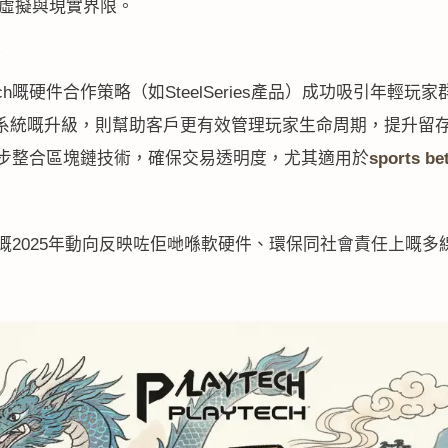
虛擬與現實界限。
ech嘅硬件合作策略（如SteelSeries產品）成功吸引年輕玩
系統嘅升級，則幫助客戶更有效管理玩家生命周期，提升留
會進一步整合區塊鏈技術，確保交易透明度，尤其適用於
sports be
ech嘅2025年動向反映咗佢哋喺軟硬件、環保同社會責任上嘅