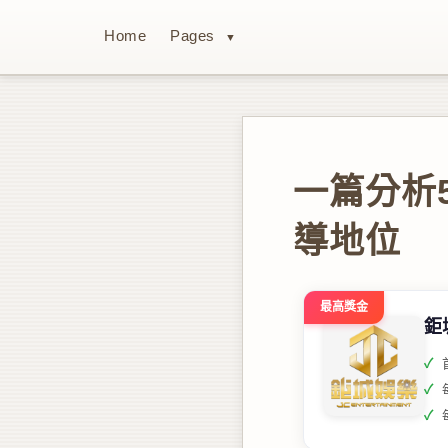
Home
Pages
▼
一篇分析5
導地位
最高獎金
鉅