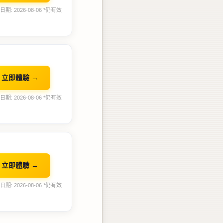
: 2026-08-06 *仍有效
立即體驗 →
: 2026-08-06 *仍有效
立即體驗 →
: 2026-08-06 *仍有效