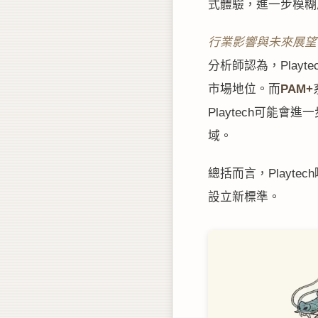
式體驗，進一步模糊
行業影響與未來展望
分析師認為，Playt
市場地位。而
PAM+
Playtech可能
域。
總括而言，Playt
設立新標準。