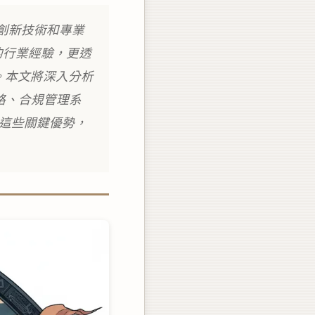
直以創新技術和專業
年的行業經驗，更透
務。本文將深入分析
網絡、合規管理系
的這些關鍵優勢，