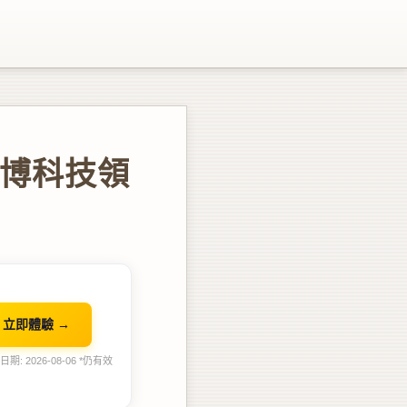
賭博科技領
立即體驗 →
: 2026-08-06 *仍有效