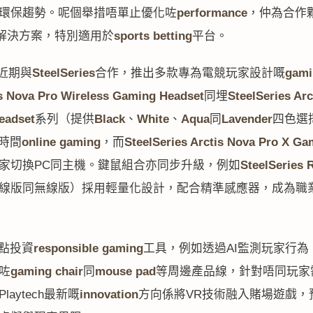
環保趨勢。呢個舉措唔單止優化咗
performance
，仲為合作
解決方案，特別適用於
sports betting
平台。
h近期與
SteelSeries
合作，推出多款專為電競玩家設計嘅
gami
is Nova Pro Wireless Gaming Headset
同埋
SteelSeries Ar
eadset
系列（提供
Black
、
White
、
Aqua
同
Lavender
四色選
時間
online gaming
，而
SteelSeries Arctis Nova Pro X G
家切換PC同主機。鍵鼠組合亦同步升級，例如
SteelSeries R
線版同無線版）採用輕量化設計，配合精準感應器，成為職
年重點投資
responsible gaming
工具，例如透過AI監測玩家行
咗
gaming chair
同
mouse pad
等周邊產品線，針對唔同玩家
aytech最新嘅
innovation
方向係將VR技術融入賭場遊戲，