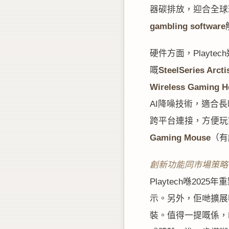
器碳排放，迎合全球
gambling software
硬件方面，Playtec
嘅
SteelSeries Arct
Wireless Gaming H
AI降噪技術，適合長
跨平台連接，方便玩
Gaming Mouse
（有
創新功能同市場策略
Playtech喺2025
示。另外，佢哋擴展
裝。值得一提嘅係，Pl