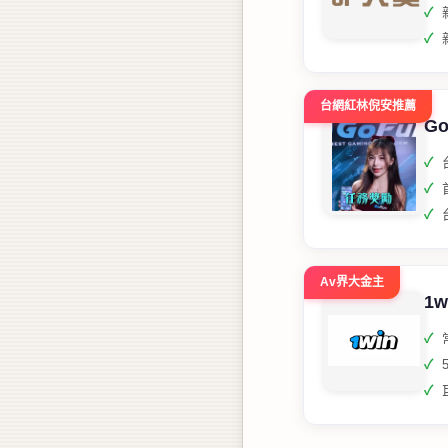
台網紅林倪安推薦
G
Av界大金主
1