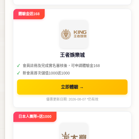
體驗金送168
王者娛樂城
會員註冊及完成實名審核後，可申請體驗金168
新會員首次儲值1000送1000
立即體驗 →
優惠更新日期: 2026-08-07 *仍有效
日本人團隊+送1000