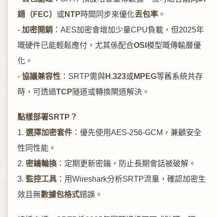
錯（FEC）
或
NTP
時間同步來優化
丟包率
。
-
加密開銷
：AES加密會增加少量CPU負載，但2025年
嘅硬件已能輕鬆應付，尤其係配合
OSI
模型嘅傳輸層優
化。
-
協議兼容性
：SRTP需與
H.323
或
MPEG
等舊系統共存
時，可透過
TCP
隧道或轉換閘道解決。
點樣部署SRTP？
1.
選擇加密套件
：優先使用AES-256-GCM，兼顧安全
性同性能。
2.
密鑰輪換
：定期更新密鑰，防止長期會話被破解。
3.
監控工具
：用Wireshark分析SRTP流量，確認加密生
效且無
數據包格式
錯誤。