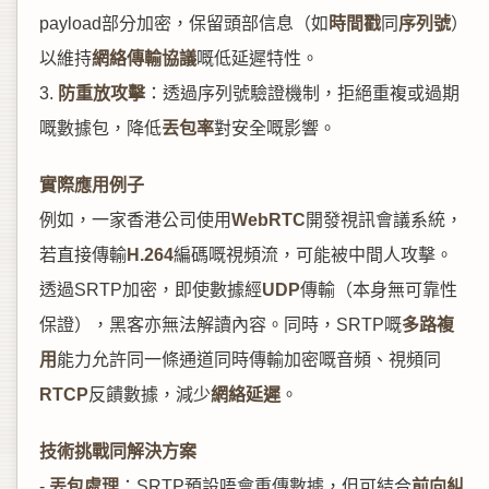
payload部分加密，保留頭部信息（如
時間戳
同
序列號
）
以維持
網絡傳輸協議
嘅低延遲特性。
3.
防重放攻擊
：透過序列號驗證機制，拒絕重複或過期
嘅數據包，降低
丟包率
對安全嘅影響。
實際應用例子
例如，一家香港公司使用
WebRTC
開發視訊會議系統，
若直接傳輸
H.264
編碼嘅視頻流，可能被中間人攻擊。
透過SRTP加密，即使數據經
UDP
傳輸（本身無可靠性
保證），黑客亦無法解讀內容。同時，SRTP嘅
多路複
用
能力允許同一條通道同時傳輸加密嘅音頻、視頻同
RTCP
反饋數據，減少
網絡延遲
。
技術挑戰同解決方案
-
丟包處理
：SRTP預設唔會重傳數據，但可結合
前向糾