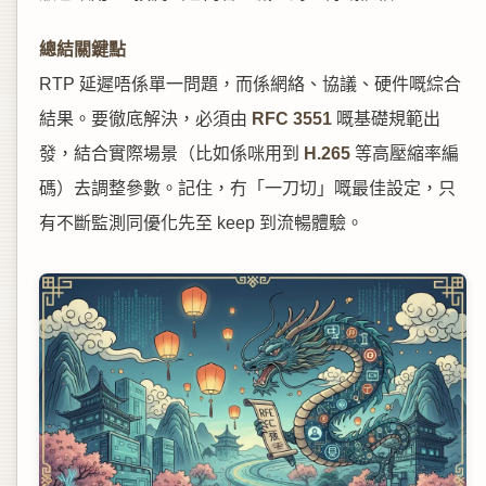
總結關鍵點
RTP 延遲唔係單一問題，而係網絡、協議、硬件嘅綜合
結果。要徹底解決，必須由
RFC 3551
嘅基礎規範出
發，結合實際場景（比如係咪用到
H.265
等高壓縮率編
碼）去調整參數。記住，冇「一刀切」嘅最佳設定，只
有不斷監測同優化先至 keep 到流暢體驗。