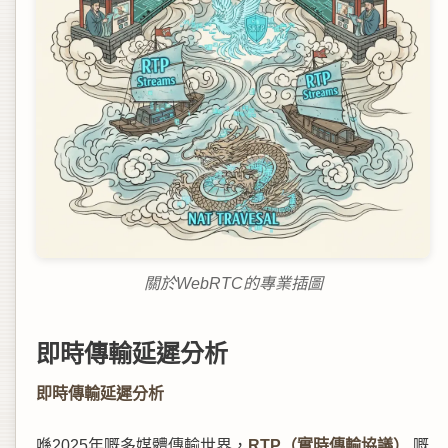
關於WebRTC的專業插圖
即時傳輸延遲分析
即時傳輸延遲分析
喺2025年嘅多媒體傳輸世界，
RTP（實時傳輸協議）
嘅