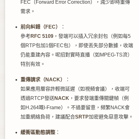
FEC（Forward Error Correction），減少即時重傳
需求。
前向糾錯（FEC）
：
參考
RFC 5109
，發端可以插入冗余封包（例如每5
個RTP包加1個FEC包），即使丟失部分數據，收端
仍能重建內容。呢招對實時直播（如MPEG-TS流）
特別有效。
重傳請求（NACK）
：
如果應用層容許輕微延遲（如視頻會議），收端可
透過RTCP發送
NACK
，要求發端重傳關鍵幀（例
如H.264嘅I-Frame）。不過要留意，頻繁NACK會
加重網絡負荷，建議配合
SRTP
加密避免惡意攻擊。
緩衝區動態調整
：