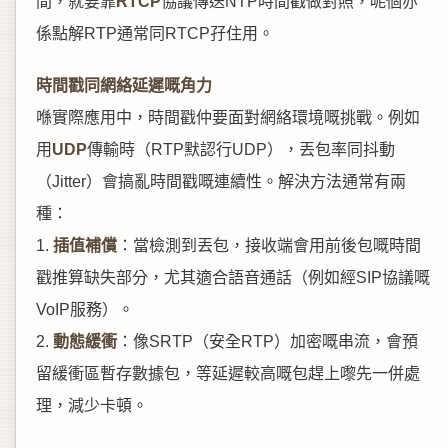
間，就要靠
RTCP
協議傳送NTP時間戳做對照，呢個亦
係點解RTP通常同RTCP孖住用。
時間戳同網絡延遲嘅角力
喺實際應用中，時間戳仲要面對網絡環境嘅挑戰。例如
用
UDP
傳輸時（RTP默認行UDP），丟包率同抖動
（Jitter）會搞亂時間戳嘅連續性。解決方法通常有兩
種：
1.
插值補償
：當檢測到丟包，接收端會用前後包嘅時間
戳推算缺失部分，尤其適合語音通話（例如經SIP協議嘅
VoIP服務）。
2.
動態緩衝
：像SRTP（安全RTP）加密嘅串流，會預
留緩衝區暫存數據包，等延遲較高嘅包趕上嚟先一併處
理，減少卡頓。