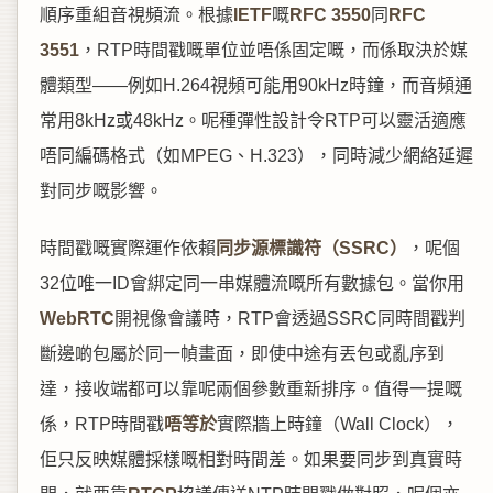
順序重組音視頻流。根據
IETF
嘅
RFC 3550
同
RFC
3551
，RTP時間戳嘅單位並唔係固定嘅，而係取決於媒
體類型——例如H.264視頻可能用90kHz時鐘，而音頻通
常用8kHz或48kHz。呢種彈性設計令RTP可以靈活適應
唔同編碼格式（如MPEG、H.323），同時減少網絡延遲
對同步嘅影響。
時間戳嘅實際運作依賴
同步源標識符（SSRC）
，呢個
32位唯一ID會綁定同一串媒體流嘅所有數據包。當你用
WebRTC
開視像會議時，RTP會透過SSRC同時間戳判
斷邊啲包屬於同一幀畫面，即使中途有丟包或亂序到
達，接收端都可以靠呢兩個參數重新排序。值得一提嘅
係，RTP時間戳
唔等於
實際牆上時鐘（Wall Clock），
佢只反映媒體採樣嘅相對時間差。如果要同步到真實時