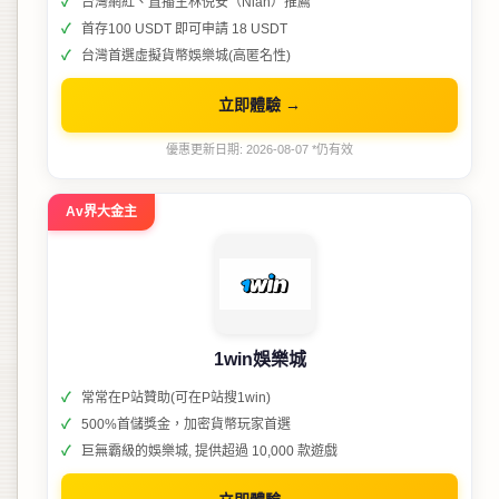
台灣網紅、直播主林倪安（Nian）推薦
首存100 USDT 即可申請 18 USDT
台灣首選虛擬貨幣娛樂城(高匿名性)
立即體驗 →
優惠更新日期: 2026-08-07 *仍有效
Av界大金主
1win娛樂城
常常在P站贊助(可在P站搜1win)
500%首儲獎金，加密貨幣玩家首選
巨無霸級的娛樂城, 提供超過 10,000 款遊戲