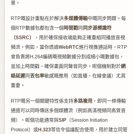
景。
RTP嘅設計重點在於解決
多媒體傳輸
中嘅同步問題。每
個RTP數據包都包含一個
時間戳
同
同步源標識符
（SSRC）
，用於確保接收端能夠正確重組同播放音視
頻流。例如，當你透過
WebRTC
進行視像通話時，RTP
會負責將H.264編碼嘅視頻數據分割成細小嘅數據包，
並加上時間戳，確保畫面同聲音同步。呢個機制對於
網
絡延遲
同
丟包率
敏感嘅應用（如直播、在線會議）尤其
重要。
RTP嘅另一個關鍵特性係支持
多路複用
，即同一條傳輸
通道可以同時傳送多個媒體流（例如高清視頻同高質音
頻）。呢個功能通常與
SIP
（Session Initiation
Protocol）或
H.323
等信令協議配合使用，用於建立同管