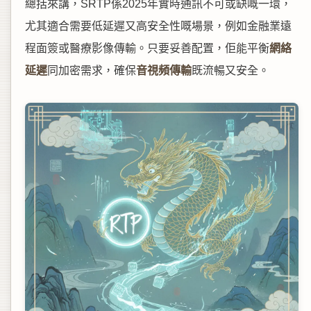
總括來講，SRTP係2025年實時通訊不可或缺嘅一環，
尤其適合需要低延遲又高安全性嘅場景，例如金融業遠
程面簽或醫療影像傳輸。只要妥善配置，佢能平衡
網絡
延遲
同加密需求，確保
音視頻傳輸
既流暢又安全。