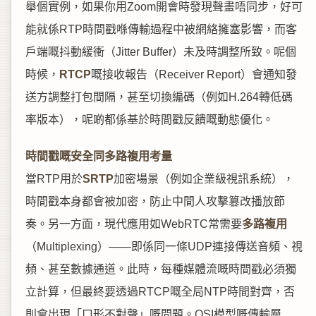
舉個實例，如果你用Zoom開會時發現聲畫唔同步，好可
能就係RTP時間戳喺傳輸過程中被網絡擁塞影響，而客
戶端嘅抖動緩衝（Jitter Buffer）未及時調整所致。呢個
時候，
RTCP
嘅接收報告（Receiver Report）會通知發
送方調整打包間隔，甚至切換編碼（例如H.264轉低碼
率版本），呢啲都係基於時間戳反饋嘅動態優化。
時間戳嘅安全同多路複用考量
當RTP用於
SRTP
加密場景（例如企業級視訊系統），
時間戳本身都會被加密，防止中間人攻擊篡改播放節
奏。另一方面，現代應用如WebRTC常需要
多路複用
（Multiplexing）——即係同一條UDP連接傳送音頻、視
頻、甚至數據通道。此時，每種媒體流嘅時間戳必須獨
立計算，但最終要透過RTCP嘅全局NTP時間對齊，否
則會出現「口形不對聲」嘅問題。OSI模型嘅傳輸層