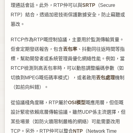
理通話會話。此外，RTP仲可以與
SRTP
（Secure
RTP）結合，透過加密技術保護數據安全，防止竊聽或
篡改。
RTCP作為RTP嘅控制協議，主要用於監測傳輸質量。
佢會定期發送報告，包含
丟包率
、抖動同往返時間等指
標，幫助開發者或系統管理員優化網絡性能。例如，當
RTCP檢測到高丟包率時，可以動態調整編碼參數（如
切換到MPEG嘅低碼率模式），或者啟用
丟包處理
機制
（如前向糾錯）。
從協議棧角度睇，RTP屬於
OSI模型
嘅應用層，但佢嘅
設計緊密依賴底層傳輸協議。雖然UDP係主流選擇，但
某些場景（如防火牆限制嚴格的網絡）可能需要改用
TCP。另外，RTP仲可以整合
NTP
（Network Time